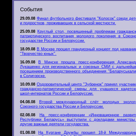
События
29.09.08
Финал футбольного фестиваля "Колосок" среди дет
и подростков, проживающих в сельской местности.
25.09.08
Круглый стол, посвященный проблемам гражданск
патриотического воспитания молодого поколения в Союзн
государстве России и Белоруссии.
18.09.08
В Москве прошел грандиозный концерт под названи
"Творчество юных".
16.09.08
В Минске прошла пресс-конференция Александ
Лукашенко для региональных и союзных СМИ с дальнейш
посещением производственного объединения "Беларуськали
в Солигорске.
10.09.08
Оздоровительный центр "Зубренок" принял участник
гражданско-патриотической смены для учащихся кадетск
школ-интернатов России и Белоруссии.
04.08.08
Второй международный слёт молодых эколог
Союзного государства России и Белоруссии.
02.08.08
На пресс-конференции «Инновационное развит
Республики Беларусь» выступили с докладами министры
другие важные деятели государства.
01.08.08
На Кургане Дружбы прошел 18-й Международн