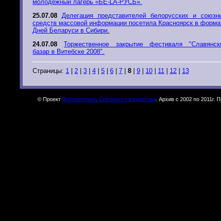
молодёжный лагерь «БЕ-LА-РУСЬ».
25.07.08
Делегация представителей белорусских и союзн
средств массовой информации посетила Красноярск в форма
Дней Беларуси в Сибири.
24.07.08
Торжественное закрытие фестиваля "Славянск
базар в Витебске 2008".
Страницы:
1
|
2
|
3
|
4
|
5
|
6
|
7
|
8
|
9
|
10
|
11
|
12
|
13
© Проект
Фотолетопись Союзного государства
. Архив с 2002 по 2011г.